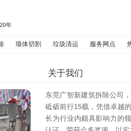
20年
除
墙体切割
垃圾清运
服务网点
关于我们
东莞广智新建筑拆除公司，
砥砺前行15载，凭借卓越
长为行业内颇具影响力的
认证，荣获众多奖项，以实